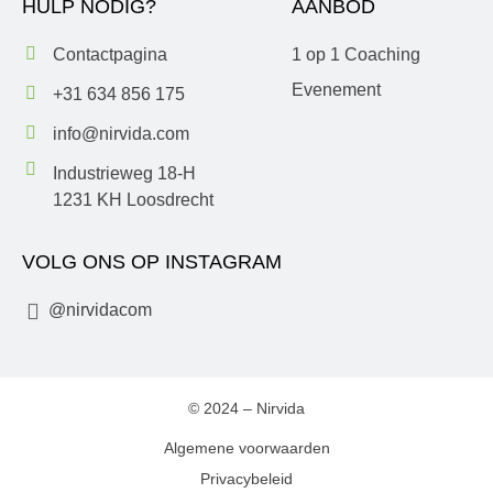
HULP NODIG?
AANBOD
Contactpagina
1 op 1 Coaching
Evenement
+31 634 856 175
info@nirvida.com
Industrieweg 18-H
1231 KH Loosdrecht
VOLG ONS OP INSTAGRAM
I
@nirvidacom
n
s
t
a
© 2024 – Nirvida
g
r
Algemene voorwaarden
a
m
Privacybeleid