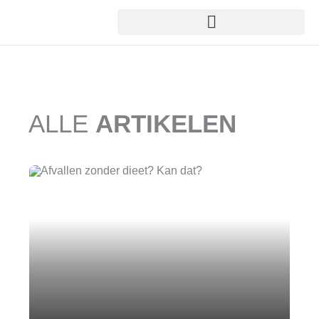
Ga
naar
de
inhoud
ALLE
ARTIKELEN