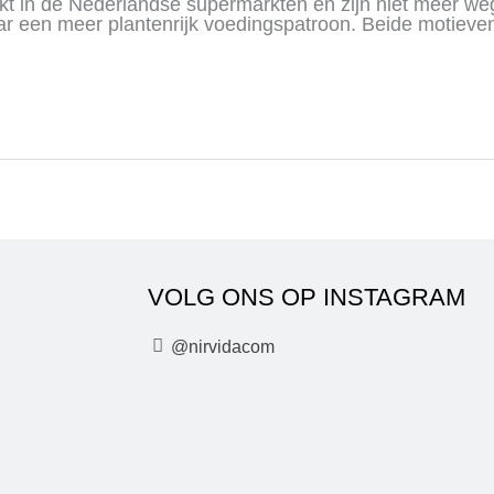
t in de Nederlandse supermarkten en zijn niet meer w
r een meer plantenrijk voedingspatroon. Beide motieven
VOLG ONS OP INSTAGRAM
I
@nirvidacom
n
s
t
a
g
r
a