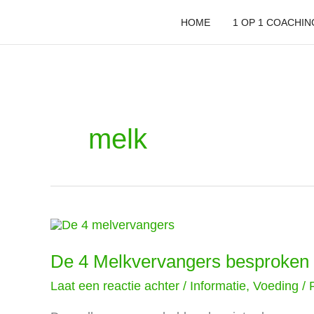
Ga
naar
HOME
1 OP 1 COACHIN
de
inhoud
melk
De
4
Melkvervangers
De 4 Melkvervangers besproken
besproken
Laat een reactie achter
/
Informatie
,
Voeding
/