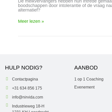
De melkvervangers hebben hun intrede gemaak
boodschappen door intolerantie of de vraag naa
alternatief?
Meer lezen »
HULP NODIG?
AANBOD
Contactpagina
1 op 1 Coaching
Evenement
+31 634 856 175
info@nirvida.com
Industrieweg 18-H