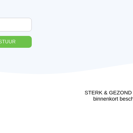
STUUR
STERK & GEZOND
binnenkort besc