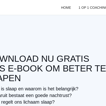
Ga
naar
HOME
1 OP 1 COACHIN
de
inhoud
WNLOAD NU GRATIS
S E-BOOK OM BETER TE
APEN
is slaap en waarom is het belangrijk?
uit bestaat een goede nachtrust?
regelt ons lichaam slaap?